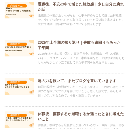
退職後、不安の中で感じた解放感｜少し自分に戻れ
退職後と暮らし
た話
退職後の不安がありながらも、仕事を辞めたことで感じた解放感
や、少しずつ自分らしさを取り戻していった実体験を書きました。
食欲や体調、価値観の変化についても共有します。
2026年上半期の振り返り｜失敗も遠回りもあった
退職後と暮らし
半年間
2026年上半期の振り返り。傷病手当金、動画編集、怪しい商材、
バイト、ブログ、ハンドメイド、家庭菜園など、失敗や遠回りもあ
りながら少しずつ立て直してきた半年間を振り返りました。
肩の力を抜いて、またブログを書いていきます
退職後と暮らし
前回の投稿から時間が空いたことをきっかけに、これからはもっと
肩の力を抜いてブログを書いていこうと思った話です。暮らしや
日々の気づきも含めて、ゆるく更新していきます。
休職後、復職するか退職するか迷ったときに考えた
退職後と暮らし
いこと
休職後、復職するか退職するか迷っている方へ。体調・お金・働き